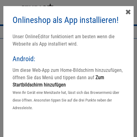
✖
Onlineshop als App installieren!
Navigation
Unser OnlineEditor funktioniert am besten wenn die
Webseite als App installiert wird.
Android:
Um diese Web-App zum Home-Bildschirm hinzuzufügen,
Keine Grillparty ohne
te
öffnen Sie das Menü und tippen dann auf
Zum
🔥
- Foto-Bierkrug
Startbildschirm hinzufügen
- Glas-Windlicht
Wenn Ihr Gerät eine Menütaste hat, lässt sich das Browsermenü über
nk
- Foto-Tablett
diese öffnen. Ansonsten tippen Sie auf die drei Punkte neben der
Adressleiste.