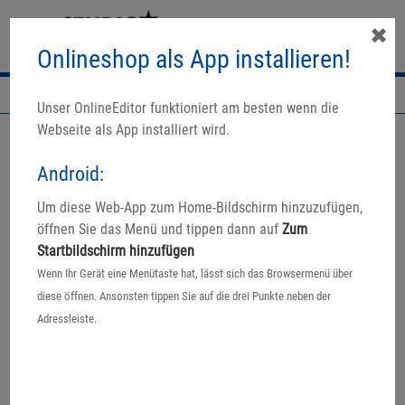
✖
Onlineshop als App installieren!
Navigation
Unser OnlineEditor funktioniert am besten wenn die
Webseite als App installiert wird.
Android:
Um diese Web-App zum Home-Bildschirm hinzuzufügen,
öffnen Sie das Menü und tippen dann auf
Zum
Startbildschirm hinzufügen
Wenn Ihr Gerät eine Menütaste hat, lässt sich das Browsermenü über
diese öffnen. Ansonsten tippen Sie auf die drei Punkte neben der
Adressleiste.