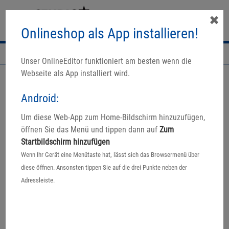
✖
Onlineshop als App installieren!
Navigation
Unser OnlineEditor funktioniert am besten wenn die
Webseite als App installiert wird.
Android:
Um diese Web-App zum Home-Bildschirm hinzuzufügen,
öffnen Sie das Menü und tippen dann auf
Zum
Startbildschirm hinzufügen
Wenn Ihr Gerät eine Menütaste hat, lässt sich das Browsermenü über
diese öffnen. Ansonsten tippen Sie auf die drei Punkte neben der
Adressleiste.